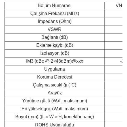
Bölüm Numarası
VN-H
Çalışma Frekansı (MHz)
İmpedans (Ohm)
VSWR
Bağlantı (dB)
Ekleme kaybı (dB)
İzolasyon (dB)
IM3 (dBc @ 2×43dBm)@xxx
-15
Uygulama
İ
Koruma Derecesi
Çalışma sıcaklığı (°C)
Arayüz
Yürütme gücü (Watt, maksimum)
En yüksek güç (Watt, maksimum)
Boyut (mm) ((L × W × H, konektör hariç)
ROHS Uyumluluğu