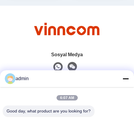
Sosyal Medya
admin
Hızlı iletişim
6:07 AM
tel
0086-551-65396351
Good day, what product are you looking for?
E-Posta