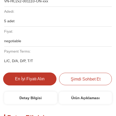
VN-HC2x2-001110-ON-xxx
Adedi:
5 adet
Fiyat:
negotiable
Payment Terms:
L/C, D/A, D/P, T/T
En İyi Fiyatı Alın
Şimdi Sohbet Et
Detay Bilgisi
Ürün Açıklaması