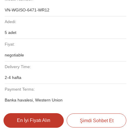
VN-WGISO-6471-WR12
Adedi:
5 adet
Fiyat:
negotiable
Delivery Time:
2-4 hafta
Payment Terms:
Banka havalesi, Western Union
En İyi Fiyatı Alın
Şimdi Sohbet Et