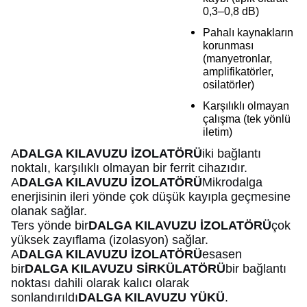
0,3–0,8 dB)
Pahalı kaynakların
korunması
(manyetronlar,
amplifikatörler,
osilatörler)
Karşılıklı olmayan
çalışma (tek yönlü
iletim)
A
DALGA KILAVUZU İZOLATÖRÜ
iki bağlantı
noktalı, karşılıklı olmayan bir ferrit cihazıdır.
A
DALGA KILAVUZU İZOLATÖRÜ
Mikrodalga
enerjisinin ileri yönde çok düşük kayıpla geçmesine
olanak sağlar.
Ters yönde bir
DALGA KILAVUZU İZOLATÖRÜ
çok
yüksek zayıflama (izolasyon) sağlar.
A
DALGA KILAVUZU İZOLATÖRÜ
esasen
bir
DALGA KILAVUZU SİRKÜLATÖRÜ
bir bağlantı
noktası dahili olarak kalıcı olarak
sonlandırıldı
DALGA KILAVUZU YÜKÜ
.