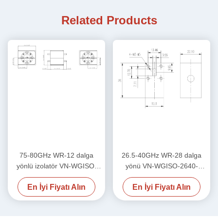
Related Products
75-80GHz WR-12 dalga
26.5-40GHz WR-28 dalga
yönlü izolatör VN-WGISO-
yönü VN-WGISO-2640-
7580-WR12
WR28 CIRCULATOR VN-
En İyi Fiyatı Alın
En İyi Fiyatı Alın
WGCIR-7580-WR12