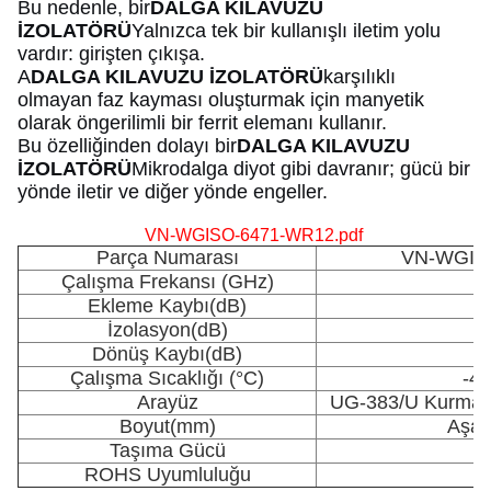
Bu nedenle, bir
DALGA KILAVUZU
İZOLATÖRÜ
Yalnızca tek bir kullanışlı iletim yolu
vardır: girişten çıkışa.
A
DALGA KILAVUZU İZOLATÖRÜ
karşılıklı
olmayan faz kayması oluşturmak için manyetik
olarak öngerilimli bir ferrit elemanı kullanır.
Bu özelliğinden dolayı bir
DALGA KILAVUZU
İZOLATÖRÜ
Mikrodalga diyot gibi davranır; gücü bir
yönde iletir ve diğer yönde engeller.
VN-WGISO-6471-WR12.pdf
Parça Numarası
VN-WGIS
Çalışma Frekansı (GHz)
Ekleme Kaybı(dB)
İzolasyon(dB)
Dönüş Kaybı(dB)
Çalışma Sıcaklığı (°C)
-45
Arayüz
UG-383/U Kurma Ön
Boyut(mm)
Aşağı
Taşıma Gücü
3
ROHS Uyumluluğu