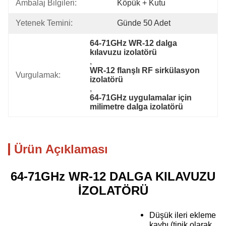
Ambalaj Bilgileri:
Köpük + Kutu
Yetenek Temini:
Günde 50 Adet
64-71GHz WR-12 dalga 
kılavuzu izolatörü
, 
WR-12 flanşlı RF sirkülasyon 
Vurgulamak:
izolatörü
, 
64-71GHz uygulamalar için 
milimetre dalga izolatörü
Ürün Açıklaması
64-71GHz WR-12 DALGA KILAVUZU
İZOLATÖRÜ
Düşük ileri ekleme
kaybı (tipik olarak