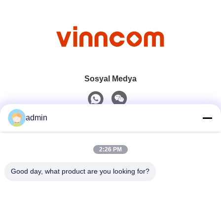
Sosyal Medya
admin
Hızlı iletişim
2:26 PM
tel
0086-551-65396351
Good day, what product are you looking for?
E-Posta
sales@vinncom.com