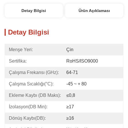
Detay Bilgisi
Ürün Açıklaması
Detay Bilgisi
Menşe Yeri:
Çin
Sertifika:
RoHS/ISO9000
Çalışma Frekansı (GHz):
64-71
Çalışma Sıcaklığı(°C):
-45 ~ + 80
Ekleme Kaybı (dB Maks):
≤0,8
İzolasyon(dB Min):
≥17
Dönüş Kaybı(dB):
≥16