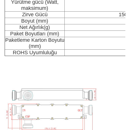
Yürütme gücü (Watt,
maksimum)
Zirve Gücü
1500
Boyut (mm)
Net Ağırlık
(g)
Paket Boyutları (mm)
Paketleme Karton Boyutu
5
(mm)
ROHS Uyumluluğu