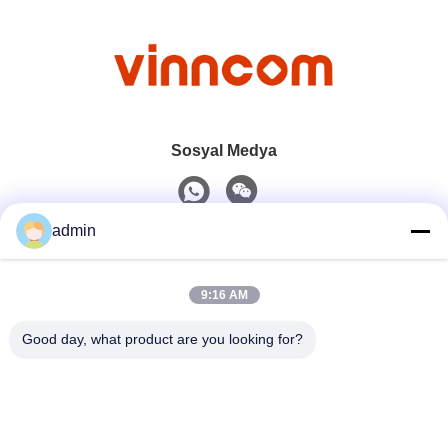
Sosyal Medya
admin
Hızlı iletişim
9:16 AM
tel
0086-551-65396351
Good day, what product are you looking for?
E-Posta
sales@vinncom.com