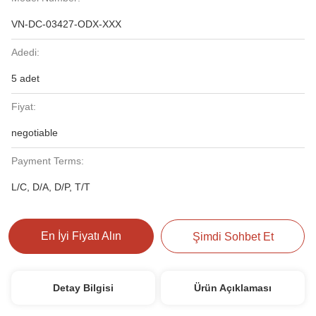
VN-DC-03427-ODX-XXX
Adedi:
5 adet
Fiyat:
negotiable
Payment Terms:
L/C, D/A, D/P, T/T
En İyi Fiyatı Alın
Şimdi Sohbet Et
Detay Bilgisi
Ürün Açıklaması