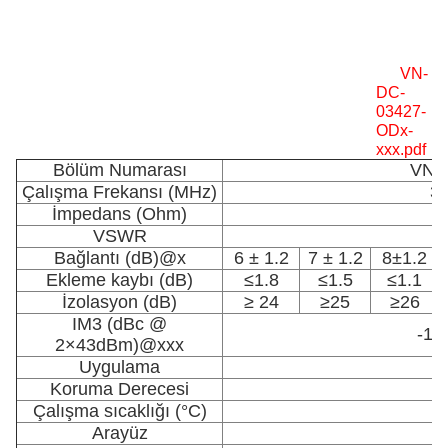
VN-
DC-
03427-
ODx-
xxx.pdf
Bölüm Numarası
VN-
Çalışma Frekansı (MHz)
3
İmpedans (Ohm)
VSWR
Bağlantı (dB)@x
6 ± 1.2
7 ± 1.2
8±1.2
Ekleme kaybı (dB)
≤1.8
≤1.5
≤1.1
İzolasyon (dB)
≥ 24
≥25
≥26
IM3 (dBc @
-15
2×43dBm)@xxx
Uygulama
Koruma Derecesi
Çalışma sıcaklığı (°C)
Arayüz